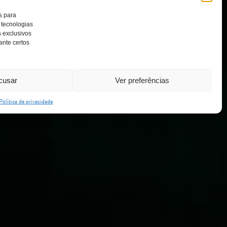
s para
 tecnologias
 exclusivos
ante certos
cusar
Ver preferências
Política de privacidade